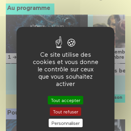
Au programme
15 septembre
Ce site utilise des
1 → 12 septembre 2026
1 novembre 2
cookies et vous donne
le contrôle sur ceux
L'Étrange Festival 2026
Sois belle
que vous souhaitez
activer
La saison
Tout accepter
Pour les professionnels
Tout refuser
Personnaliser