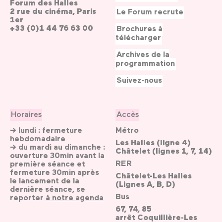
Forum des Halles
2 rue du cinéma, Paris
Le Forum recrute
1er
+33 (0)1 44 76 63 00
Brochures à
télécharger
Archives de la
programmation
Suivez-nous
Horaires
Accès
→ lundi : fermeture
Métro
hebdomadaire
Les Halles (ligne 4)
→ du mardi au dimanche :
Châtelet (lignes 1, 7, 14)
ouverture 30min avant la
RER
première séance et
fermeture 30min après
Châtelet-Les Halles
le lancement de la
(Lignes A, B, D)
dernière séance, se
Bus
reporter
à notre agenda
67, 74, 85
arrêt Coquillière-Les