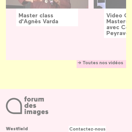
Master class
Video G
d'Agnès Varda
Masters:
avec Céd
Peyraver
Toutes nos vidéos
Westfield
Contactez-nous