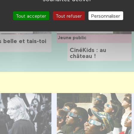
Tout accepter
Tout refuser
Personnaliser
embre →
13 septembre →
bre 2026
20 décembre 2026
Jeune public
 belle et tais-toi
CinéKids : au
château !