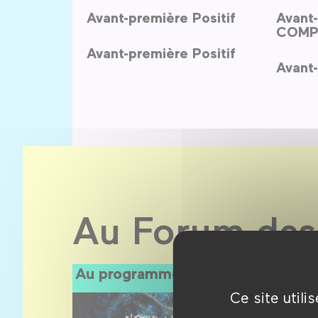
Avant-première Positif
Avant-
COMP
Avant-première Positif
Avant-
Au Forum des
Au programme
Ce site util