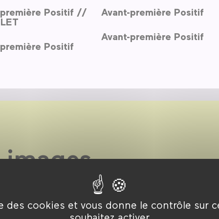
première Positif //
Avant-première Positif
LET
Avant-première Positif
première Positif
 images
ise des cookies et vous donne le contrôle sur 
souhaitez activer