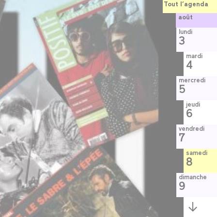
Tout l’agenda
août
lundi
3
mardi
4
mercredi
5
jeudi
6
vendredi
7
samedi
8
dimanche
9
Semaine
suivante