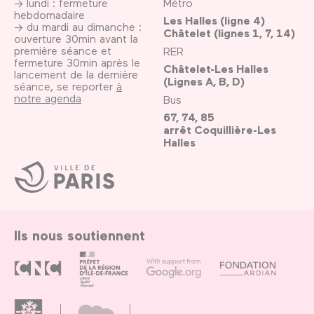
→ lundi : fermeture
Métro
hebdomadaire
Les Halles (ligne 4)
→ du mardi au dimanche :
Châtelet (lignes 1, 7, 14)
ouverture 30min avant la
première séance et
RER
fermeture 30min après le
Châtelet-Les Halles
lancement de la dernière
(Lignes A, B, D)
séance, se reporter
à
notre agenda
Bus
67, 74, 85
arrêt Coquillière-Les
Halles
Ville
de
Paris
Ils nous soutiennent