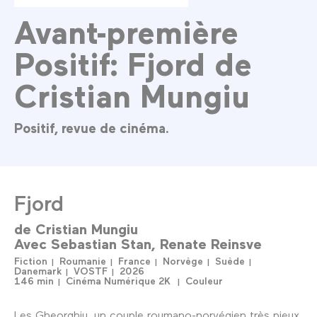
Avant-première
Positif: Fjord de
Cristian Mungiu
Positif, revue de cinéma.
Fjord
de
Cristian Mungiu
Avec
Sebastian Stan
Renate Reinsve
Fiction
Roumanie
France
Norvège
Suède
Danemark
VOSTF
2026
146 min
Cinéma Numérique 2K
Couleur
Les Gheorghiu, un couple roumano-norvégien très pieux,