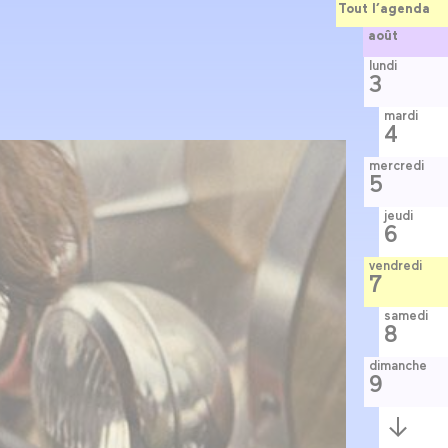
Tout l’agenda
août
lundi
3
mardi
4
mercredi
5
jeudi
6
vendredi
7
samedi
8
dimanche
9
Semaine
suivante