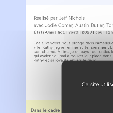
Réalisé par Jeff Nichols
avec Jodie Comer, Austin Butler, T
États-Unis | fict. | vostf | 2023 | coul. | 1
The Bikeriders
nous plonge dans l’Amérique
ville, Kathy, jeune femme au tempérament b
son charme. À l’image du pays tout entier, l
qui avaient du mal à trouver leur place dan
Kathy et sa loyauté envers le gang.
Ce site util
Dans le cadre de