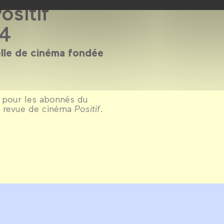
ositif
24
lle de cinéma fondée
 pour les abonnés du
la revue de cinéma
Positif
.