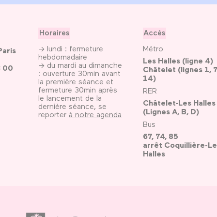
Horaires
Accès
→ lundi : fermeture
Métro
Paris
hebdomadaire
Les Halles (ligne 4)
→ du mardi au dimanche
3 00
Châtelet (lignes 1, 7
: ouverture 30min avant
14)
la première séance et
fermeture 30min après
RER
le lancement de la
Châtelet-Les Halles
dernière séance, se
(Lignes A, B, D)
reporter
à notre agenda
Bus
67, 74, 85
arrêt Coquillière-Le
Halles