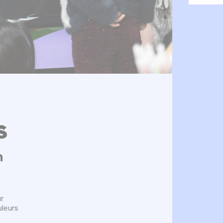
s
m
r
uleurs