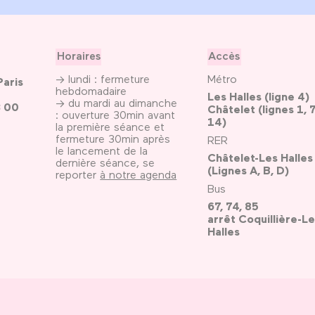
Horaires
Accès
→ lundi : fermeture
Métro
Paris
hebdomadaire
Les Halles (ligne 4)
→ du mardi au dimanche
3 00
Châtelet (lignes 1, 7
: ouverture 30min avant
14)
la première séance et
fermeture 30min après
RER
le lancement de la
Châtelet-Les Halles
dernière séance, se
(Lignes A, B, D)
reporter
à notre agenda
Bus
67, 74, 85
arrêt Coquillière-Le
Halles