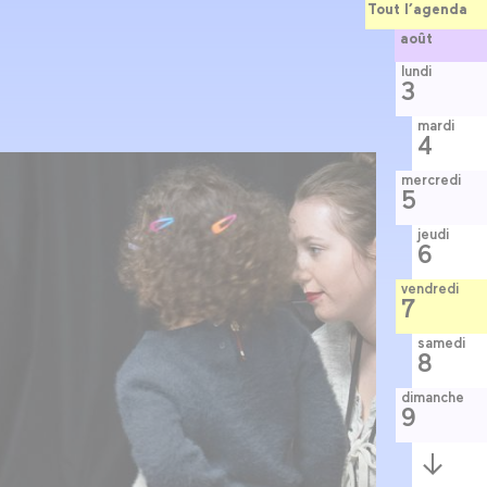
Tout l’agenda
août
lundi
3
mardi
4
mercredi
5
jeudi
6
vendredi
7
samedi
8
dimanche
9
Semaine
suivante