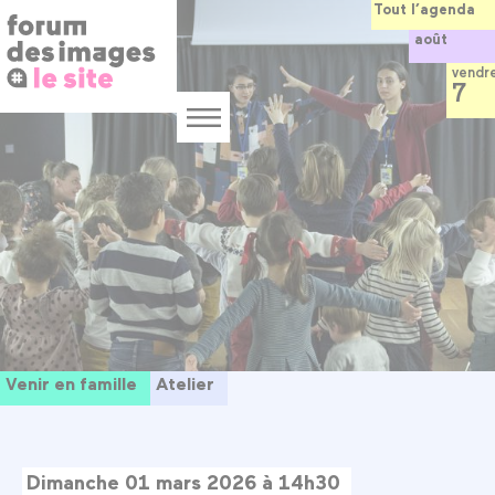
Panneau de gestion des cookies
Aller
Tout l’agenda
au
août
contenu
principal
vendr
7
Menu
Venir en famille
Atelier
Dimanche 01 mars 2026 à 14h30