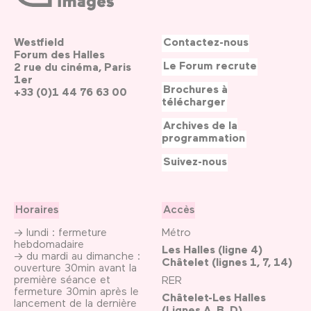
Westfield
Contactez-nous
Forum des Halles
Le Forum recrute
2 rue du cinéma, Paris
1er
Brochures à
+33 (0)1 44 76 63 00
télécharger
Archives de la
programmation
Suivez-nous
Horaires
Accès
→ lundi : fermeture
Métro
hebdomadaire
Les Halles (ligne 4)
→ du mardi au dimanche :
Châtelet (lignes 1, 7, 14)
ouverture 30min avant la
première séance et
RER
fermeture 30min après le
Châtelet-Les Halles
lancement de la dernière
(Lignes A, B, D)