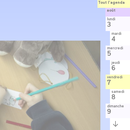
Tout l’agenda
août
lundi
3
mardi
4
mercredi
5
jeudi
6
vendredi
7
samedi
8
dimanche
9
Semaine
suivante