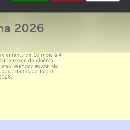
éma 2026
aux enfants de 18 mois à 4
s curieux·ses de cinéma.
mières séances autour de
des artistes de talent.
 2026.