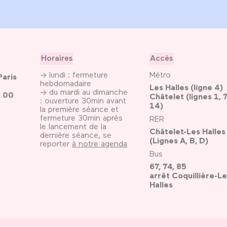
Horaires
Accès
→ lundi : fermeture
Métro
Paris
hebdomadaire
Les Halles (ligne 4)
→ du mardi au dimanche
3 00
Châtelet (lignes 1, 7
: ouverture 30min avant
14)
la première séance et
fermeture 30min après
RER
le lancement de la
Châtelet-Les Halles
dernière séance, se
(Lignes A, B, D)
reporter
à notre agenda
Bus
67, 74, 85
arrêt Coquillière-Le
Halles