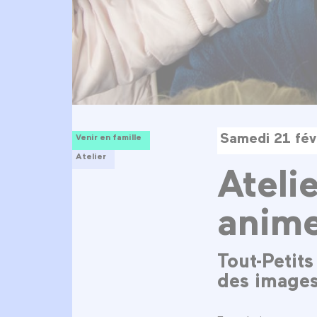
Samedi 21 fév
Venir en famille
Atelier
Ateli
anim
Tout-Petit
des images.