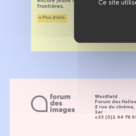
encore jeune mais de plus en plus re
Ce site util
frontières.
Plus d'info
Westfield
Forum des Halle
2 rue du cinéma, 
1er
+33 (0)1 44 76 6