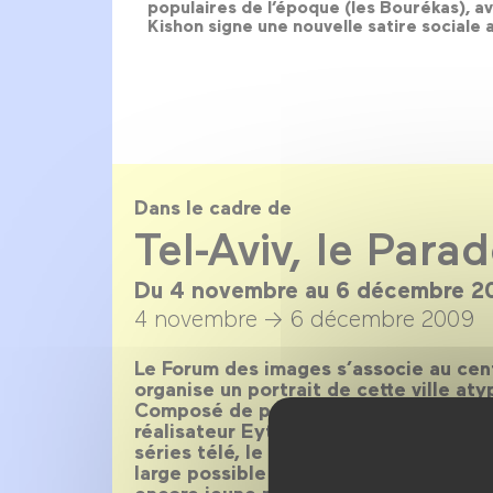
populaires de l’époque (les Bourékas), a
Kishon signe une nouvelle satire sociale
Dans le cadre de
Tel-Aviv, le Para
Du 4 novembre au 6 décembre 2
4 novembre →
6 décembre 2009
Le Forum des images s’associe au cent
organise un portrait de cette ville at
Composé de près de 80 films, de tab
réalisateur Eytan Fox et à l’actrice Gi
séries télé, le Forum des images dres
large possible des différents aspects 