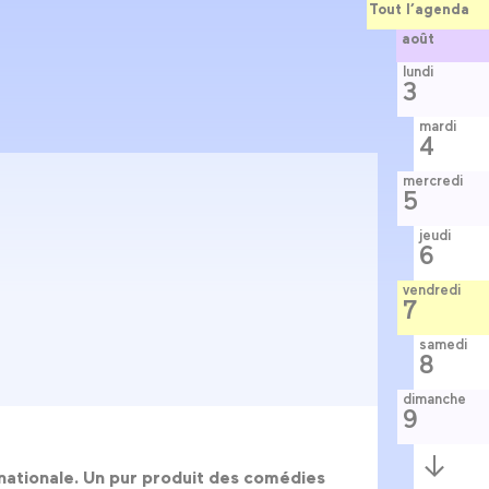
Tout l’agenda
août
lundi
3
mardi
4
mercredi
5
jeudi
6
vendredi
7
samedi
8
dimanche
9
Semaine
suivante
e nationale. Un pur produit des comédies