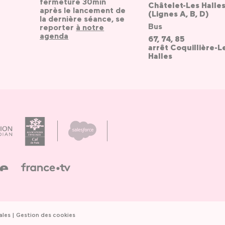
fermeture 30min
Châtelet-Les Halle
après le lancement de
(Lignes A, B, D)
la dernière séance, se
Bus
reporter
à notre
agenda
67, 74, 85
arrêt Coquillière-L
Halles
ales
Gestion des cookies