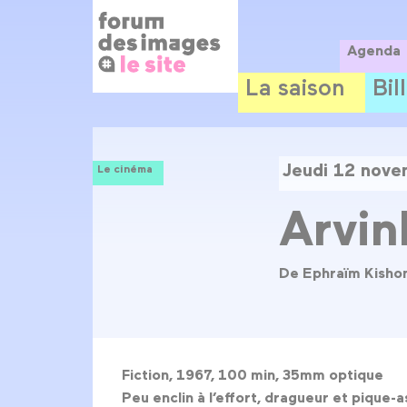
Panneau de gestion des cookies
Aller
au
contenu
Agenda
principal
La saison
Bil
Jeudi 12 nov
Le cinéma
Arvin
De Ephraïm Kisho
Fiction, 1967, 100 min, 35mm optique
Peu enclin à l’effort, dragueur et pique-