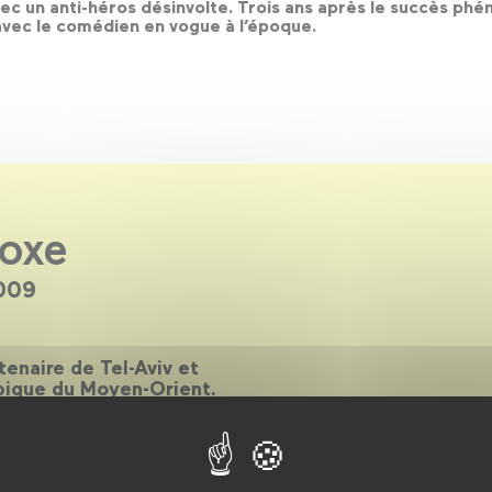
vec un anti-héros désinvolte. Trois ans après le succès p
 avec le comédien en vogue à l’époque.
doxe
009
enaire de Tel-Aviv et
ypique du Moyen-Orient.
les rondes, d’hommages au
la Almagor, d’une nuit des
se un panorama le plus
d'une ville et d’un cinéma