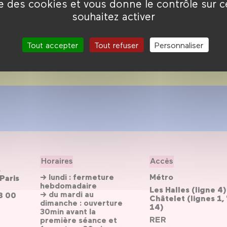
connu en dehors de ses
ise des cookies et vous donne le contrôle sur 
souhaitez activer
Tout accepter
Tout refuser
Personnaliser
Horaires
Accès
s
→ lundi : fermeture
Métro
Paris
hebdomadaire
Les Halles (ligne 4)
→ du mardi au
3 00
Châtelet (lignes 1, 
dimanche : ouverture
14)
30min avant la
RER
première séance et