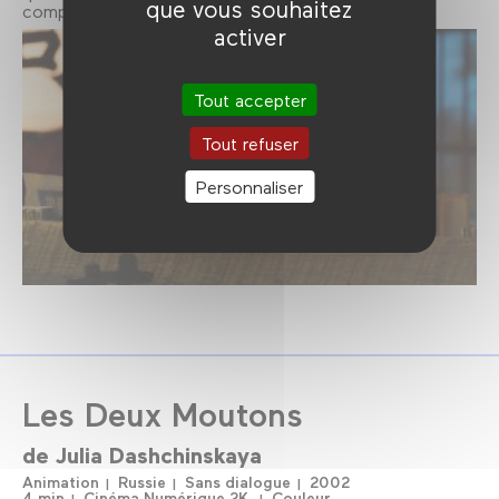
que vous souhaitez
composent pour sauver son meilleur ami le renard.
activer
Tout accepter
Tout refuser
Personnaliser
Les Deux Moutons
de
Julia Dashchinskaya
Animation
Russie
Sans dialogue
2002
4 min
Cinéma Numérique 2K
Couleur