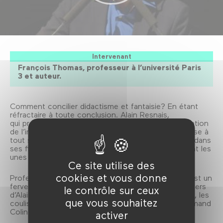
Intervenant
François Thomas, professeur à l’université Paris
3 et auteur.
Comment concilier didactisme et fantaisie? En étant
réfractaire à toute conclusion. Alain Resnais,
qui propose une vision satirique du colloque «Éducation
de l’imagination» dans
La vie est un roman
, se refuse à
tout sens imposé dans ses documentaires comme dans
ses films de fiction où, parfois, les thèses s’annulent les
unes les autres.
Ce site utilise des
cookies et vous donne
Professeur à l’université Paris 3, François Thomas est un
fervent admirateur et connaisseur hors pair de l’univers
le contrôle sur ceux
d’Alain Resnais. Son dernier ouvrage, «Alain Resnais, les
que vous souhaitez
coulisses de la création», vient de paraître chez Armand
Colin.
activer