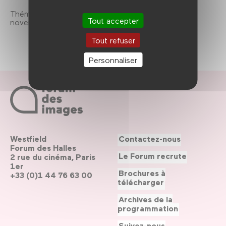
Thématique Cas d'école(s), du 5 octobre au 18
Tout accepter
novembre 2016.
Tout refuser
Personnaliser
Westfield
Contactez-nous
Forum des Halles
Le Forum recrute
2 rue du cinéma, Paris
1er
Brochures à
+33 (0)1 44 76 63 00
télécharger
Archives de la
programmation
Suivez-nous