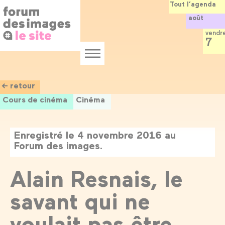
Panneau de gestion des cookies
Aller
Tout l’agenda
au
août
contenu
principal
vendr
7
Menu
← retour
Cours de cinéma
Cinéma
Enregistré le 4 novembre 2016 au
Forum des images.
Alain Resnais, le
savant qui ne
voulait pas être