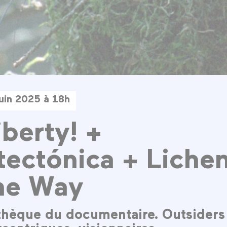
uin 2025 à 18h
iberty! +
tectónica + Liche
he Way
hèque du documentaire. Outsiders 