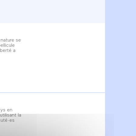
a nature se
ellicule
iberté a
oys
en
tilisant la
cuté·es