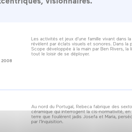
xcentriques, visionnaires.
Les activités et jeux d’une famille vivant dans l
révèlent par éclats visuels et sonores. Dans la p
Scope développée à la main par Ben Rivers, la l
tout le loisir de se déployer.
2008
Au nord du Portugal, Rebeca fabrique des
sext
céramique qui interrogent la cis-normativité, en u
terre que foulèrent jadis Josefa et Maria, persé
par l’Inquisition.