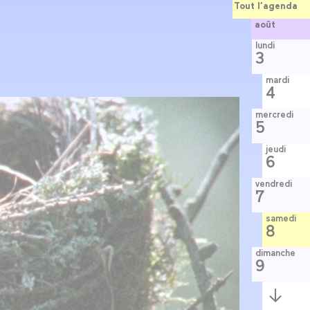
Tout l’agenda
août
lundi
3
mardi
4
mercredi
5
jeudi
6
vendredi
7
samedi
8
dimanche
9
Semaine
suivante