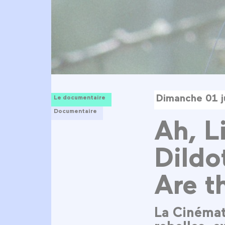
Dimanche 01 j
Le documentaire
Documentaire
Ah, L
Dildo
Are t
La Cinémat