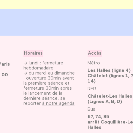
Horaires
Accès
→ lundi : fermeture
Métro
Paris
hebdomadaire
Les Halles (ligne 4)
→ du mardi au dimanche
3 00
Châtelet (lignes 1, 7
: ouverture 30min avant
14)
la première séance et
fermeture 30min après
RER
le lancement de la
Châtelet-Les Halles
dernière séance, se
(Lignes A, B, D)
reporter
à notre agenda
Bus
67, 74, 85
arrêt Coquillière-Le
Halles