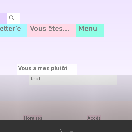
letterie
Vous êtes...
Menu
Vous aimez plutôt
Horaires
Accès
→ lundi : fermeture
Métro
Paris