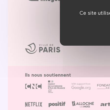
1er
+33 (0)1 44 76 6
Ce site util
Ville
de
Paris
Ils nous soutiennent