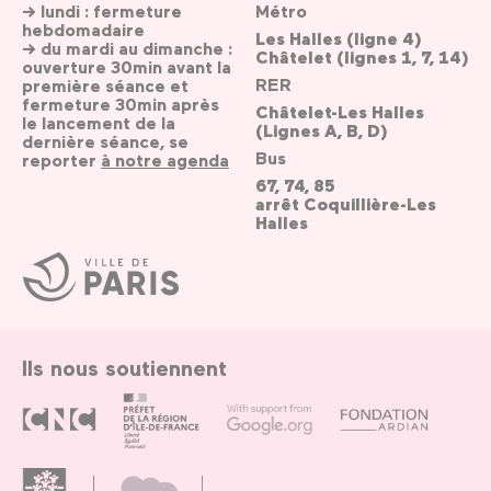
→ lundi : fermeture
Métro
hebdomadaire
Les Halles (ligne 4)
→ du mardi au dimanche :
Châtelet (lignes 1, 7, 14)
ouverture 30min avant la
RER
première séance et
fermeture 30min après
Châtelet-Les Halles
le lancement de la
(Lignes A, B, D)
dernière séance, se
Bus
reporter
à notre agenda
67, 74, 85
arrêt Coquillière-Les
Halles
Ville
de
Paris
Ils nous soutiennent