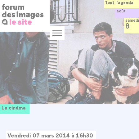
Panneau de gestion des cookies
Aller
Tout l’agenda
au
août
contenu
principal
samedi
8
Menu
Le cinéma
Vendredi 07 mars 2014 à 16h30