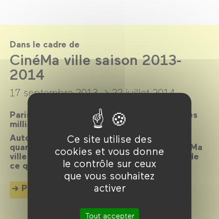
Dans le cadre de
CinéMa ville saison 2013-
2014
17 septembre 2013 →
22 juillet 2014
Paris, ville lumière, ville cinéma, a inspiré des
milliers de films.
Autour d’un réalisateur, d’un acteur, d’un
Ce site utilise des
quartier, d’une époque ou d’un thème, CinéMa
cookies et vous donne
ville propose chaque mois une exploration de
le contrôle sur ceux
ce qui palpite dans la cité.
que vous souhaitez
activer
Plus d'info
Tout accepter