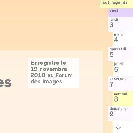
Tout l’agenda
août
lundi
3
mardi
4
mercredi
5
Enregistré le
jeudi
19 novembre
6
es
2010 au Forum
vendredi
des images.
7
samedi
8
dimanche
9
Semaine
suivante