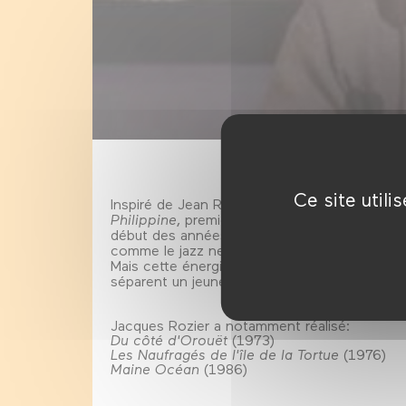
Ce site util
Inspiré de Jean Renoir et de la télévision en 
Philippine
, premier long métrage de Jacques R
début des années 60. Rozier invente un ciném
comme le jazz new Orléans de Maxim Saury qu
Mais cette énergie joyeuse n’est peut-être q
séparent un jeune homme de 18 ans de son ser
Jacques Rozier a notamment réalisé:
Du côté d'Orouët
(1973)
Les Naufragés de l'île de la Tortue
(1976)
Maine Océan
(1986)