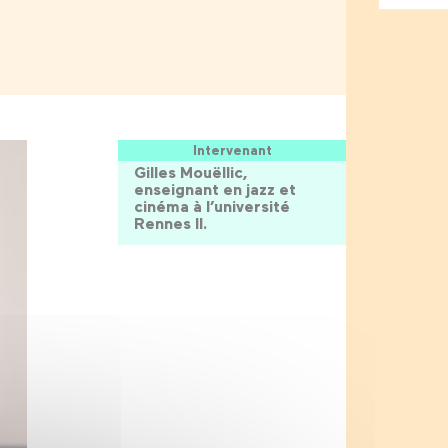
Intervenant
Gilles Mouëllic,
enseignant en jazz et
cinéma à l’université
Rennes II.