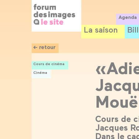
Panneau de gestion des cookies
Aller
au
contenu
Agenda
principal
La saison
Bil
← retour
«Adie
Cours de cinéma
Cinéma
Jacqu
Mouël
Cours de c
Jacques Ro
Dans le ca