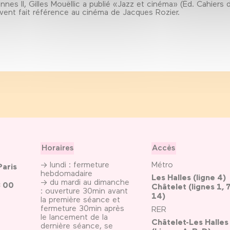
nnes II, Gilles Mouëllic a publié «Jazz et cinéma» (Éd. Cahiers 
uvent fait référence au cinéma de Jacques Rozier.
Horaires
Accès
→ lundi : fermeture
Métro
Paris
hebdomadaire
Les Halles (ligne 4)
→ du mardi au dimanche
3 00
Châtelet (lignes 1, 7
: ouverture 30min avant
14)
la première séance et
fermeture 30min après
RER
le lancement de la
Châtelet-Les Halles
dernière séance, se