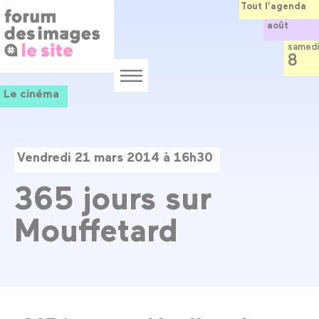
Panneau de gestion des cookies
Aller
Tout l’agenda
au
août
contenu
principal
samedi
8
Menu
Le cinéma
Vendredi 21 mars 2014 à 16h30
365 jours sur
Mouffetard