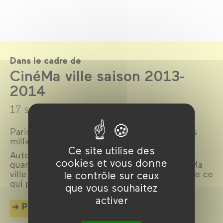
Dans le cadre de
CinéMa ville saison 2013-
2014
17 septembre 2013 →
22 juillet 2014
Paris, ville lumière, ville cinéma, a inspiré des
milliers de films.
Ce site utilise des
Autour d’un réalisateur, d’un acteur, d’un
cookies et vous donne
quartier, d’une époque ou d’un thème, CinéMa
ville propose chaque mois une exploration de ce
le contrôle sur ceux
qui palpite dans la cité.
que vous souhaitez
activer
Plus d'info