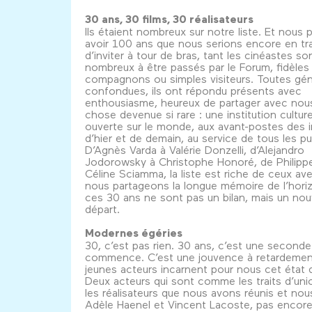
30 ans, 30 films, 30 réalisateurs
Ils étaient nombreux sur notre liste. Et nous 
avoir 100 ans que nous serions encore en tr
d’inviter à tour de bras, tant les cinéastes so
nombreux à être passés par le Forum, fidèles
compagnons ou simples visiteurs. Toutes gén
confondues, ils ont répondu présents avec
enthousiasme, heureux de partager avec nou
chose devenue si rare : une institution culture
ouverte sur le monde, aux avant-postes des 
d’hier et de demain, au service de tous les pu
D’Agnès Varda à Valérie Donzelli, d’Alejandro
Jodorowsky à Christophe Honoré, de Philipp
Céline Sciamma, la liste est riche de ceux ave
nous partageons la longue mémoire de l’hori
ces 30 ans ne sont pas un bilan, mais un no
départ.
Modernes égéries
30, c’est pas rien. 30 ans, c’est une seconde 
commence. C’est une jouvence à retardemen
jeunes acteurs incarnent pour nous cet état d
Deux acteurs qui sont comme les traits d’uni
les réalisateurs que nous avons réunis et nou
Adèle Haenel et Vincent Lacoste, pas encore