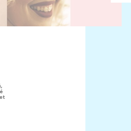
,
té
 et