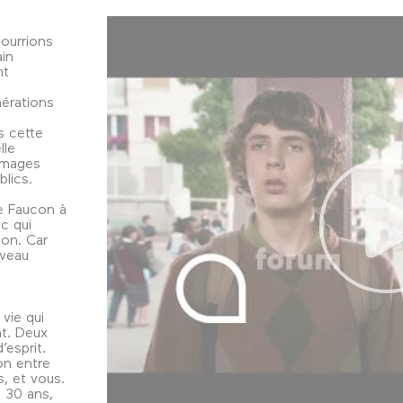
pourrions
ain
nt
érations
s cette
lle
images
blics.
e Faucon à
c qui
zon. Car
uveau
vie qui
t. Deux
’esprit.
on entre
s, et vous.
 30 ans,