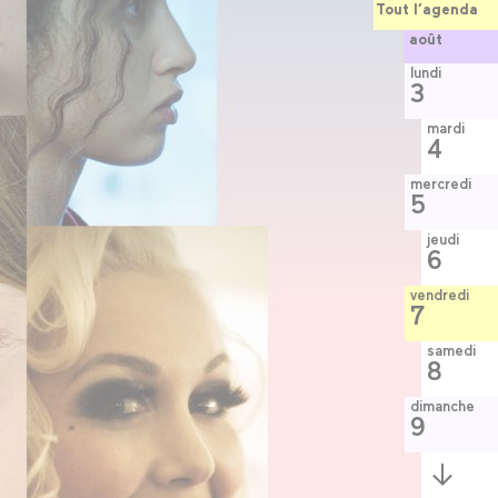
Tout l’agenda
août
lundi
3
mardi
4
mercredi
5
jeudi
6
vendredi
7
samedi
8
dimanche
9
Semaine
suivante