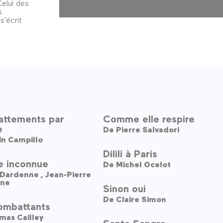
Celui des
s
s’écrit
attements par
Comme elle respire
e
De
Pierre Salvadori
in Campillo
Dilili à Paris
le inconnue
De
Michel Ocelot
Luc Dardenne ,
Jean-Pierre
ne
Sinon oui
De
Claire Simon
ombattants
mas Cailley
Santa Sangre