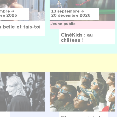
embre →
13 septembre →
bre 2026
20 décembre 2026
Jeune public
 belle et tais-toi
CinéKids : au
château !