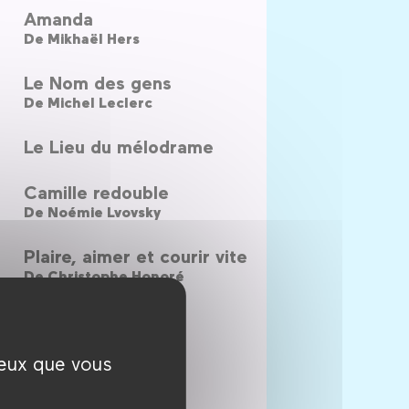
Amanda
De
Mikhaël Hers
Le Nom des gens
De
Michel Leclerc
Le Lieu du mélodrame
Camille redouble
De
Noémie Lvovsky
Plaire, aimer et courir vite
De
Christophe Honoré
Les Beaux Gosses
De
Riad Sattouf
ceux que vous
Victoria