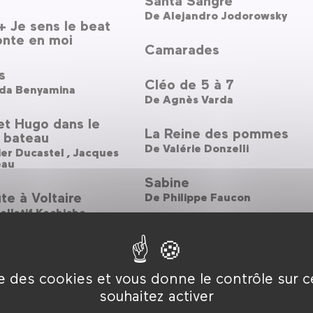
De
Alejandro Jodorowsky
 Je sens le beat
onte en moi
Camarades
s
Cléo de 5 à 7
da Benyamina
De
Agnès Varda
et Hugo dans le
La Reine des pommes
bateau
De
Valérie Donzelli
Olivier Ducastel ,
Jacques
eau
Sabine
te à Voltaire
De
Philippe Faucon
llatif Kechiche
Dieu seul me voit
(Versailles-Chantiers)
nde sans femmes
De
Bruno Podalydès
llaume Brac
ise des cookies et vous donne le contrôle sur 
souhaitez activer
as sommeil
re Denis