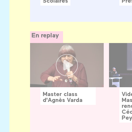
Scolaires
Pre
En replay
Master class
Vid
d'Agnès Varda
Mas
ren
Céd
Pey