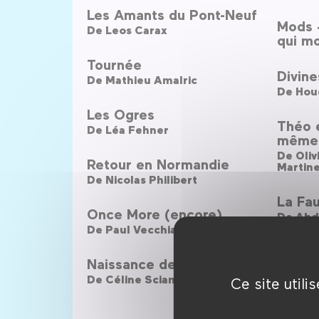
Les Amants du Pont-Neuf
Mods +
De
Leos Carax
qui m
Tournée
Divine
De
Mathieu Amalric
De
Hou
Les Ogres
Théo 
De
Léa Fehner
même 
De
Retour en Normandie
Martin
De
Nicolas Philibert
La Fau
Once More (encore)
De
Abde
De
Paul Vecchiali
Un mo
Naissance des pieuvres
De
Gui
De
Céline Sciamma
Ce site util
J’ai p
De
Clai