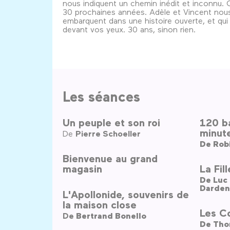
nous indiquent un chemin inédit et inconnu. 
30 prochaines années. Adèle et Vincent nou
embarquent dans une histoire ouverte, et qui 
devant vos yeux. 30 ans, sinon rien.
Les séances
Un peuple et son roi
120 b
minut
De
Pierre Schoeller
De
Rob
Bienvenue au grand
magasin
La Fil
De
Darden
L'Apollonide, souvenirs de
la maison close
Les C
De
Bertrand Bonello
De
Tho