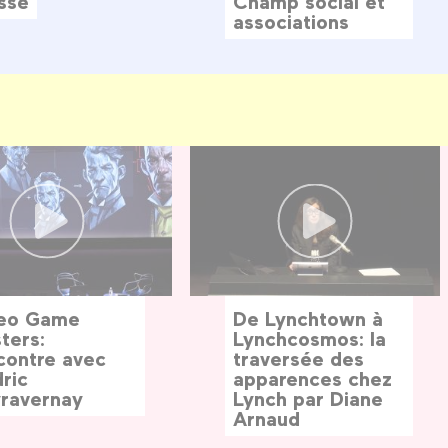
sse
Champ social et
associations
eo Game
De Lynchtown à
ters:
Lynchcosmos: la
contre avec
traversée des
ric
apparences chez
ravernay
Lynch par Diane
Arnaud