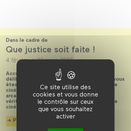
Dans le cadre de
Que justice soit faite !
4 février →
22 mars 2015
Accusés spectateurs, levez-vous ! Après
délibération du jury, le verdict est tombé : vous
êtes déclarés coupables de flagrant délit de
Ce site utilise des
cinéphilie et condamnés à plonger dans les
cookies et vous donne
arcanes de la machine judiciaire. Toute la
le contrôle sur ceux
vérité, rien que la vérité en 80 plaidoyers de
cinéma.
que vous souhaitez
activer
Plus d'info