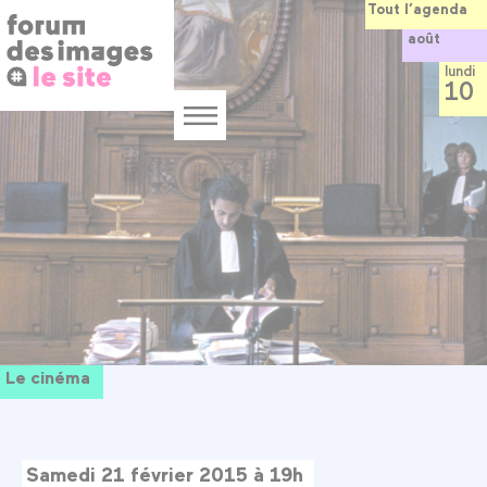
Panneau de gestion des cookies
Aller
Tout l’agenda
au
août
contenu
principal
lundi
10
Menu
Le cinéma
Samedi 21 février 2015 à 19h