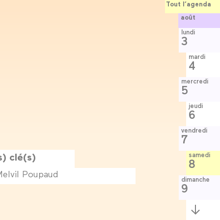
Tout l’agenda
août
lundi
3
mardi
4
mercredi
5
jeudi
6
vendredi
7
) clé(s)
samedi
8
dimanche
9
Semaine
suivante