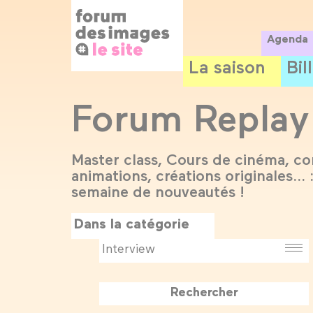
Panneau de gestion des cookies
Aller
au
contenu
Agenda
principal
La saison
Bil
Forum Replay
Master class, Cours de cinéma, co
animations, créations originales...
semaine de nouveautés !
Dans la catégorie